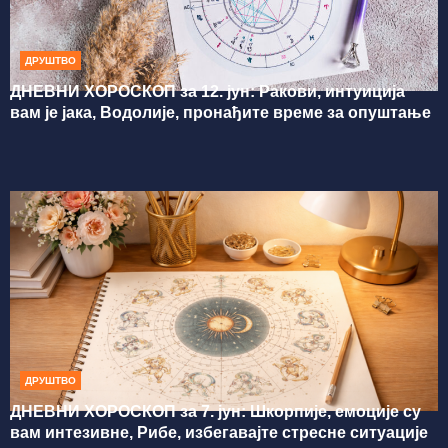
ДРУШТВО
ДНЕВНИ ХОРОСКОП за 12. јун: Ракови, интуиција
вам је јака, Водолије, пронађите време за опуштање
ДРУШТВО
ДНЕВНИ ХОРОСКОП за 7. јун: Шкорпије, емоције су
вам интезивне, Рибе, избегавајте стресне ситуације