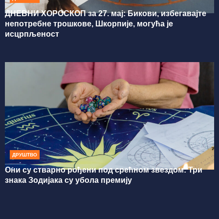
ДНЕВНИ ХОРОСКОП за 27. мај: Бикови, избегавајте
непотребне трошкове, Шкорпије, могућа је
исцрпљеност
ДРУШТВО
Они су стварно рођени под срећном звездом: Три
знака Зодијака су убола премију