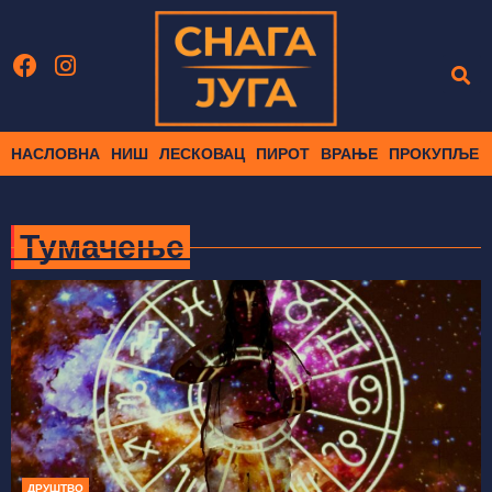
НАСЛОВНА
НИШ
ЛЕСКОВАЦ
ПИРОТ
ВРАЊЕ
ПРОКУПЉЕ
Тумачење
ДРУШТВО