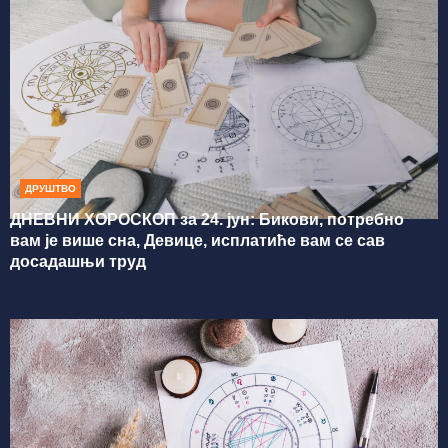
ДРУШТВО
ДНЕВНИ ХОРОСКОП за 24. јун: Бикови, потребно
вам је више сна, Девице, исплатиће вам се сав
досадашњи труд