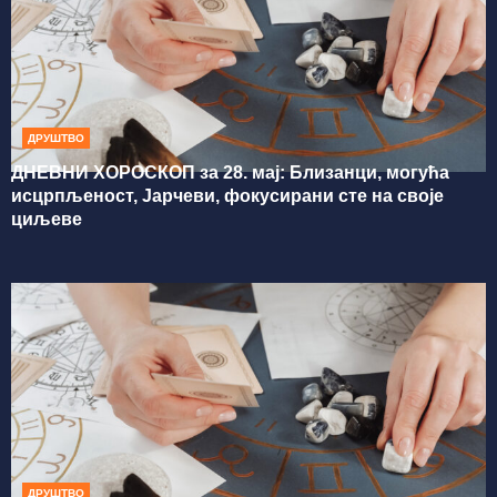
ДРУШТВО
ДНЕВНИ ХОРОСКОП за 28. мај: Близанци, могућа
исцрпљеност, Јарчеви, фокусирани сте на своје
циљеве
ДРУШТВО