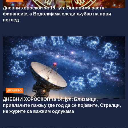
Дневни хороскоп за 15. јул: Овновима расту
финансије, а Водолијама следи љубав на први
поглед
ДРУШТВО
ДНЕВНИ ХОРОСКОП за 14. јул: Близанци,
привлачите пажњу где год да се појавите, Стрелци,
не журите са важним одлукама