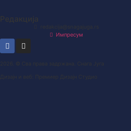
Редакција
redakcija@snagajuga.rs
Импресум
2026. © Сва права задржана. Снага Југа
Дизајн и веб: Премиер Дизајн Студио