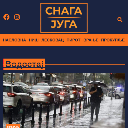
НАСЛОВНА
НИШ
ЛЕСКОВАЦ
ПИРОТ
ВРАЊЕ
ПРОКУПЉЕ
Водостај
СРБИЈА