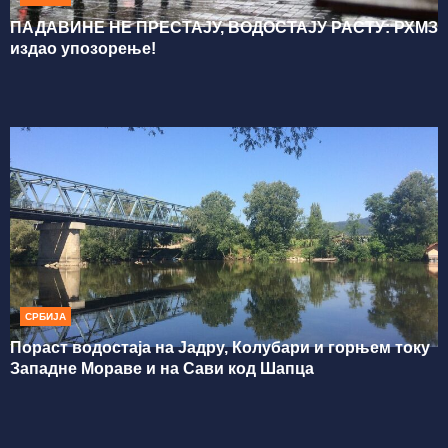
ПАДАВИНЕ НЕ ПРЕСТАЈУ, ВОДОСТАЈУ РАСТУ: РХМЗ
издао упозорење!
СРБИЈА
Пораст водостаја на Јадру, Колубари и горњем току
Западне Мораве и на Сави код Шапца