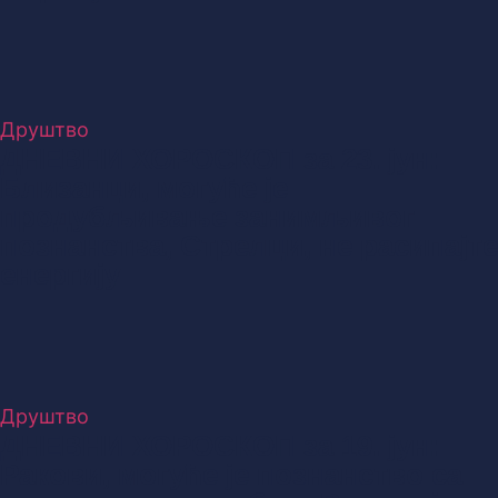
Друштво
ДНЕВНИ ХОРОСКОП за 23. јун:
Близанци, могуће је
продубљивање занимљивог
познанства, Стрелци, не расипајте
енергију
Друштво
ДНЕВНИ ХОРОСКОП за 19. јун:
Ракови, могуће је познанство са