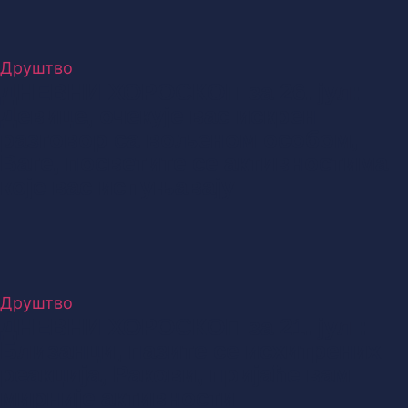
Друштво
ДНЕВНИ ХОРОСКОП за 26. јул:
Девице, очекује вас искрен
разговор са вољеном особом,
Ваге, посветите се активностима
које вас испуњавају
Друштво
ДНЕВНИ ХОРОСКОП за 21. јул :
Близанци, пазите се исхитрених
реакција, Ракови, пријаће вам
мирније активности