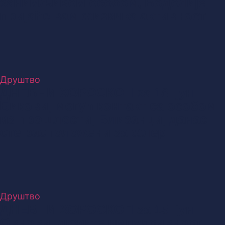
занимљивом особом, Водолије,
пријаће вам физичка активност
Друштво
ДНЕВНИ ХОРОСКОП за 18. јун:
Бикови, могућ контакт са особом
из прошлости, Близанци, данас
сте расположени за флерт
Друштво
ДНЕВНИ ХОРОСКОП за 15. јун:
Овнови, држите импулсивност