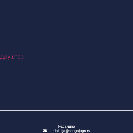
Бикови, фокусирани сте на
финансије, Близанци, немојте да
одлажете обавезе
Друштво
ДНЕВНИ ХОРОСКОП за 2. јун:
Бикови, прија вам мир, Шкорпије,
добијате прилику да решите
важан проблем
Редакција
redakcija@snagajuga.rs