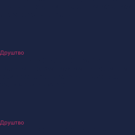
под контролом, Ваге, пријаће вам
лагане активности
Друштво
ДНЕВНИ ХОРОСКОП за 14. јун:
Ракови, треба вам мало времена
само за себе, Лавови, чека вас
занимљив сусрет
Друштво
ДНЕВНИ ХОРОСКОП за 4. јун: