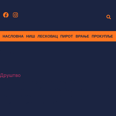
НАСЛОВНА
НИШ
ЛЕСКОВАЦ
ПИРОТ
ВРАЊЕ
ПРОКУПЉЕ
Знак
Друштво
Дневни хороскоп за 28. јул:
Овнови се зближавају са колегом,
Раковима је неопходан
компромис, а Рибе…