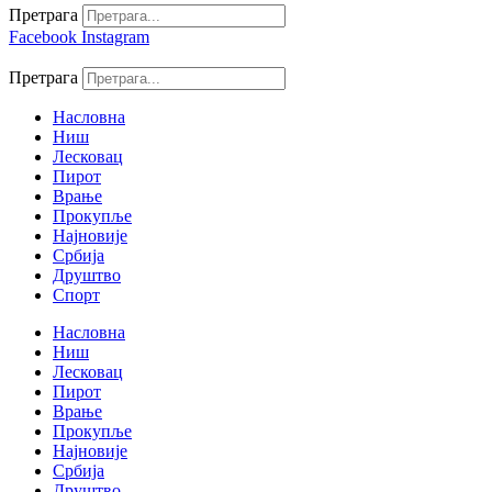
Претрага
Facebook
Instagram
Претрага
Насловна
Ниш
Лесковац
Пирот
Врање
Прокупље
Најновије
Србија
Друштво
Спорт
Насловна
Ниш
Лесковац
Пирот
Врање
Прокупље
Најновије
Србија
Друштво