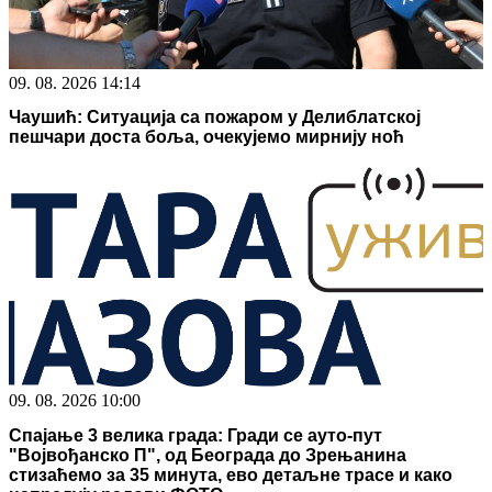
09. 08. 2026 14:14
Чаушић: Ситуација са пожаром у Делиблатској
пешчари доста боља, очекујемо мирнију ноћ
09. 08. 2026 10:00
Спајање 3 велика града: Гради се ауто-пут
"Војвођанско П", од Београда до Зрењанина
стизаћемо за 35 минута, ево детаљне трасе и како