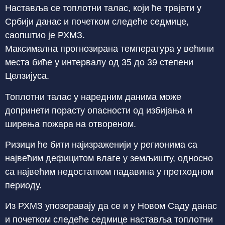
Наставља се топлотни талас, који ће трајати у
Србији данас и почетком следеће седмице,
саопштио је РХМЗ.
Максимална прогнозирана температура у већини
места биће у интервалу од 35 до 39 степени
Целзијуса.
Топлотни талас у наредним данима може
допринети порасту опасности од избијања и
ширења пожара на отвореном.
Ризици ће бити најизраженији у регионима са
највећим дефицитом влаге у земљишту, односно
са највећим недостатком падавина у претходном
периоду.
Из РХМЗ упозоравају да се и у Новом Саду данас
и почетком следеће седмице наставља топлотни