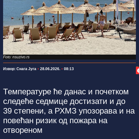
Foto: nsuzivo.rs
П
Извор: Снага Југа
28.06.2026.
08:13
Температуре ће данас и почетком
следеће седмице достизати и до
39 степени, а РХМЗ упозорава и на
повећан ризик од пожара на
отвореном