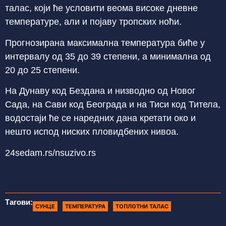
талас, који ће условити веома високе дневне
температуре, али и појаву тропских ноћи.
Прогнозирана максимална температура биће у
интервалу од 35 до 39 степени, а минимална од
20 до 25 степени.
На Дунаву код Бездана и низводно од Новог
Сада, на Сави код Београда и на Тиси код Титела,
водостаји ће се наредних дана кретати око и
нешто испод ниских пловидбених нивоа.
24sedam.rs/nsuzivo.rs
Тагови:
СУНЦЕ
ТЕМПЕРАТУРА
ТОПЛОТНИ ТАЛАС