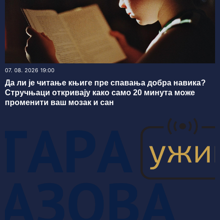
07. 08. 2026 19:00
Да ли је читање књиге пре спавања добра навика?
Стручњаци откривају како само 20 минута може
променити ваш мозак и сан