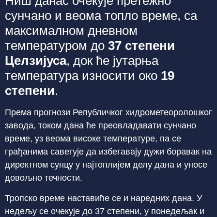
Ниш данас очекује претежно
сунчано и веома топло време, са
максималном дневном
температуром до
37 степени
Целзијуса
, док ће јутарња
температура износити око
19
степени
.
Према прогнози Републичког хидрометеоролошког
завода, током дана ће преовладавати сунчано
време, уз веома високе температуре, па се
грађанима саветује да избегавају дужи боравак на
директном сунцу у најтоплијем делу дана и уносе
довољно течности.
Тропско време наставиће се и наредних дана. У
недељу се очекује до 37 степени, у понедељак и