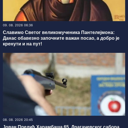
09. 08. 2026 06:36
Славимо Светог великомученика Пантелејмона:
Данас обавезно започните важан посао, а добро је
кренути и на пут!
08. 08. 2026 20:45
Јован Предић Харамбаша 65. Драгачевског сабора