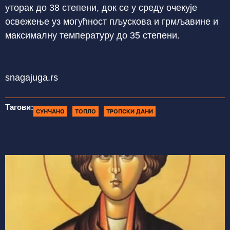
уторак до 38 степени, док се у среду очекује
освежење уз могућност пљускова и грмљавине и
максималну температуру до 35 степени.
snagajuga.rs
Тагови:
СУНЧАНО
ТОПЛО
ТРОПСКИ ДАНИ