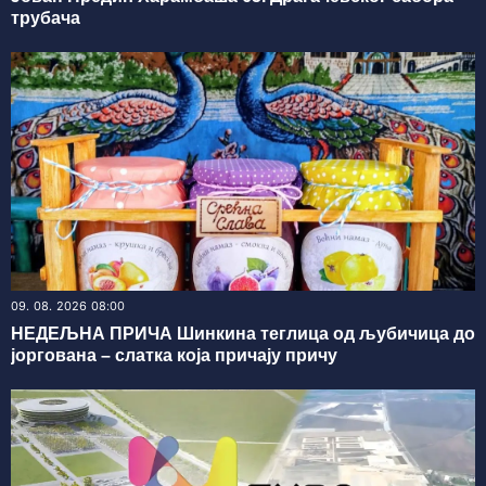
трубача
09. 08. 2026 08:00
НЕДЕЉНА ПРИЧА Шинкина теглица од љубичица до
јоргована – слатка која причају причу