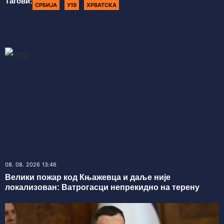
Тагови:
СРБИЈА
У19
ХРВАТСКА
08. 08. 2026 13:46
Велики пожар код Књажевца и даље није
локализован: Ватрогасци непрекидно на терену