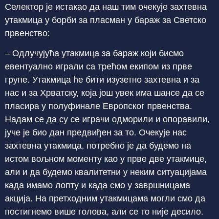
Селектор је истакао да наш тим очекује захтевна
утакмица у борби за пласман у бараж за Светско
првенство:
– Одлучујућа утакмица за бараж који бисмо
евентуално играли са трећом екипом из прве
групе. Утакмица ће бити изузетно захтевна и за
нас и за Хрватску, која још увек има шансе да се
пласира у полуфинале Европског првенства.
Надам се да су се играчи одморили и опоравили,
јуче је био дан предвиђен за то. Очекује нас
захтевна утакмица, потребно је да будемо на
истом вољном моменту као у прве две утакмице,
али и да будемо квалитетни у неким ситуацијама
када имамо лопту и када смо у завршницама
акција. На претходним утакмицама могли смо да
постигнемо више голова, али се то није десило.