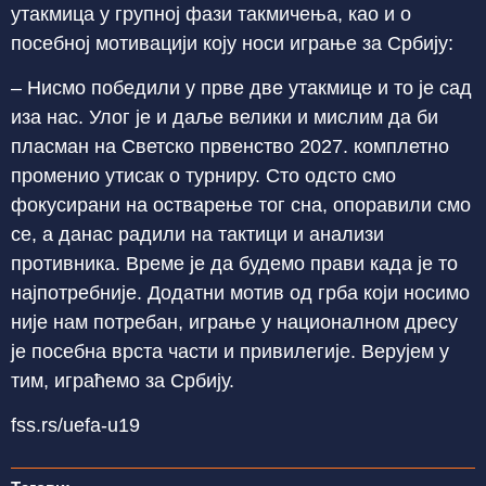
утакмица у групној фази такмичења, као и о
посебној мотивацији коју носи играње за Србију:
– Нисмо победили у прве две утакмице и то је сад
иза нас. Улог је и даље велики и мислим да би
пласман на Светско првенство 2027. комплетно
променио утисак о турниру. Сто одсто смо
фокусирани на остварење тог сна, опоравили смо
се, а данас радили на тактици и анализи
противника. Време је да будемо прави када је то
најпотребније. Додатни мотив од грба који носимо
није нам потребан, играње у националном дресу
је посебна врста части и привилегије. Верујем у
тим, играћемо за Србију.
fss.rs/uefa-u19