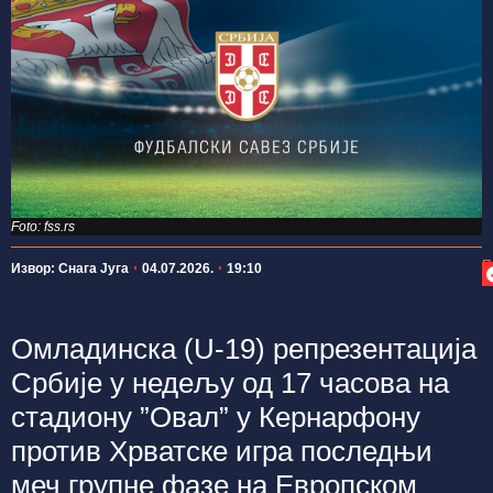
Foto: fss.rs
П
Извор: Снага Југа
04.07.2026.
19:10
Омладинска (U-19) репрезентација
Србије у недељу од 17 часова на
стадиону ”Овал” у Кернарфону
против Хрватске игра последњи
меч групне фазе на Европском