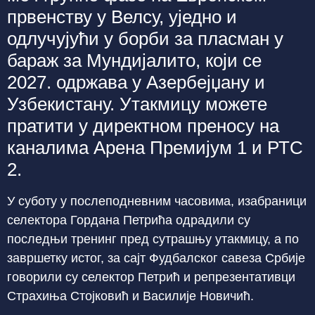
првенству у Велсу, уједно и
одлучујући у борби за пласман у
бараж за Мундијалито, који се
2027. одржава у Азербејџану и
Узбекистану. Утакмицу можете
пратити у директном преносу на
каналима Арена Премијум 1 и РТС
2.
У суботу у послеподневним часовима, изабраници
селектора Гордана Петрића одрадили су
последњи тренинг пред сутрашњу утакмицу, а по
завршетку истог, за сајт Фудбалског савеза Србије
говорили су селектор Петрић и репрезентативци
Страхиња Стојковић и Василије Новичић.