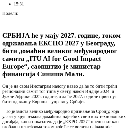
15:31
Подели:
СРБИЈА ће у мају 2027. године, током
одржавања ЕКСПО 2027 у Београду,
бити домаћин великог међународног
самита „
ITU AI for Good Impact
Europe
“, саопштио је министар
финансија Синиша Мали.
Он је на свом Инстаграм налогу навео да ће то бити трећи
регионални самит тог типа у свету, након Индије 2024. и
Јужне Африке 2025. године, а да ће 2027. године први пут
бити одржан у Европи – управо у Србији.
– То је заиста велико међународно признање за Србију, која
улази у круг земаља домаћина највећих светских технолошких
догађаја, као и показатељ да је „EXPO 2027“ препознат као
глобална платформа током које ће се водити најважније