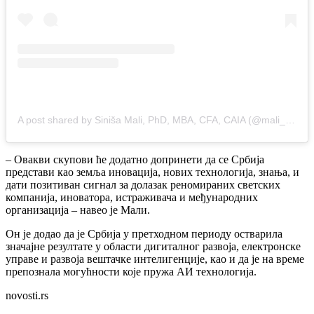
A post shared by Siniša Mali, PhD, MBA, CFA, CAIA (@mali_sinisa)
– Овакви скупови ће додатно допринети да се Србија
представи као земља иновација, нових технологија, знања, и
дати позитиван сигнал за долазак реномираних светских
компанија, иноватора, истраживача и међународних
организација – навео је Мали.
Он је додао да је Србија у претходном периоду остварила
значајне резултате у области дигиталног развоја, електронске
управе и развоја вештачке интелигенције, као и да је на време
препознала могућности које пружа АИ технологија.
novosti.rs