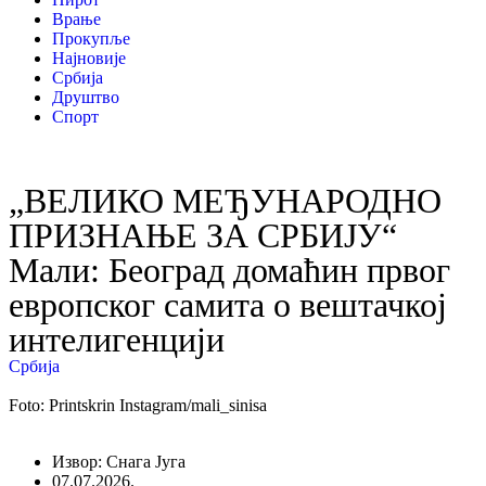
Врање
Прокупље
Најновије
Србија
Друштво
Спорт
„ВЕЛИКО МЕЂУНАРОДНО
ПРИЗНАЊЕ ЗА СРБИЈУ“
Мали: Београд домаћин првог
европског самита о вештачкој
интелигенцији
Србија
Foto: Printskrin Instagram/mali_sinisa
Извор: Снага Југа
07.07.2026.