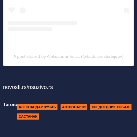
A post shared by Aleksandar Vučić (@buducnostsrbijeav)
novosti.rs/nsuzivo.rs
Тагови:
АЛЕКСАНДАР ВУЧИЋ
АСТРОНАУТИ
ПРЕДСЕДНИК СРБИЈЕ
САСТАНАК