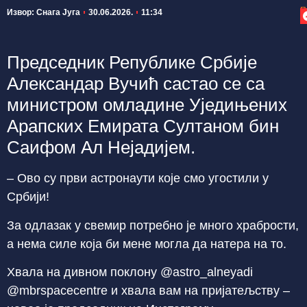
П
Извор: Снага Југа
30.06.2026.
11:34
Председник Републике Србије
Александар Вучић састао се са
министром омладине Уједињених
Арапских Емирата Султаном бин
Саифом Ал Нејадијем.
– Ово су први астронаути које смо угостили у
Србији!
За одлазак у свемир потребно је много храбрости,
а нема силе која би мене могла да натера на то.
Хвала на дивном поклону @astro_alneyadi
@mbrspacecentre и хвала вам на пријатељству –