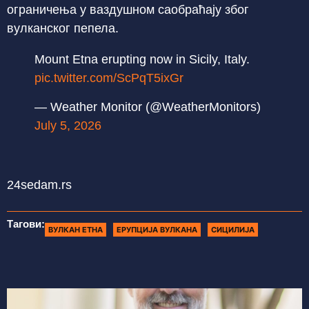
ограничења у ваздушном саобраћају због
вулканског пепела.
Mount Etna erupting now in Sicily, Italy.
pic.twitter.com/ScPqT5ixGr
— Weather Monitor (@WeatherMonitors)
July 5, 2026
24sedam.rs
Тагови:
ВУЛКАН ЕТНА
ЕРУПЦИЈА ВУЛКАНА
СИЦИЛИЈА