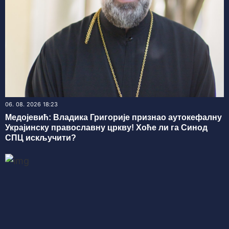
06. 08. 2026 18:23
Медојевић: Владика Григорије признао аутокефалну
Украјинску православну цркву! Хоће ли га Синод
СПЦ искључити?