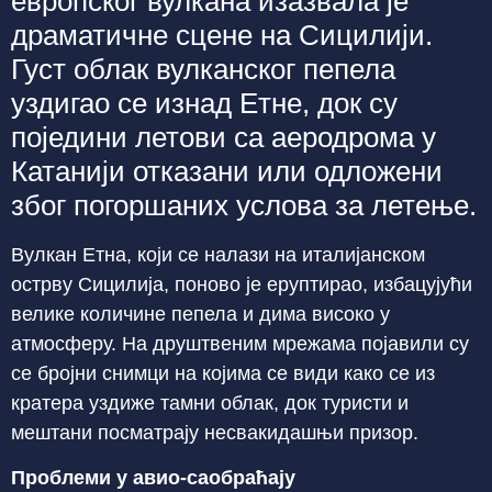
европског вулкана изазвала је
драматичне сцене на Сицилији.
Густ облак вулканског пепела
уздигао се изнад Етне, док су
поједини летови са аеродрома у
Катанији отказани или одложени
због погоршаних услова за летење.
Вулкан Етна, који се налази на италијанском
острву Сицилија, поново је еруптирао, избацујући
велике количине пепела и дима високо у
атмосферу. На друштвеним мрежама појавили су
се бројни снимци на којима се види како се из
кратера уздиже тамни облак, док туристи и
мештани посматрају несвакидашњи призор.
Проблеми у авио-саобраћају