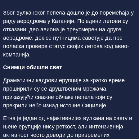
Због вулканског пепела дошло је до поремећаја у
раду аеродрома у Катанији. Поједини летови су
отказани, део авиона је преусмерен на друге
аеродроме, док се путницима саветује да пре
поласка провере статус својих летова код авио-
компанија.
Снимци обишли свет
Драматични кадрови ерупције за кратко време
проширили су се друштвеним мрежама,
приказујући снажне облаке пепела који су
прекрили небо изнад источне Сицилије.
Етна је један од најактивнијих вулкана на свету и
њене ерупције нису реткост, али интензивнија
активност често доводи до привремених