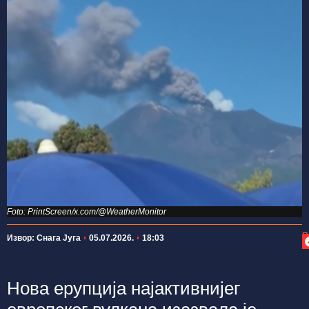
Foto: PrintScreen/x.com/@WeatherMonitor
П
Извор: Снага Југа
05.07.2026.
18:03
Нова ерупција најактивнијег