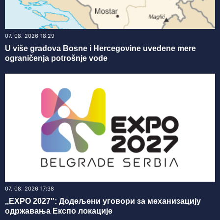
07. 08. 2026 18:29
U više gradova Bosne i Hercegovine uvedene mere
ograničenja potrošnje vode
07. 08. 2026 17:38
,,ЕXPO 2027″: Додељени уговори за механизацију
одржавања Експо локације