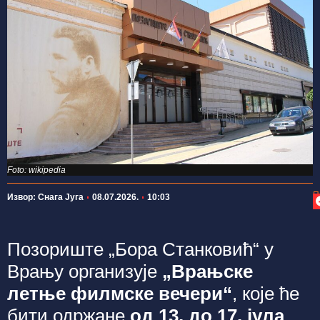
Foto: wikipedia
П
Извор: Снага Југа
08.07.2026.
10:03
Позориште „Бора Станковић“ у
Врању организује
„Врањске
летње филмске вечери“
, које ће
бити одржане
од 13. до 17. јула
.