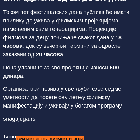
Током пет фестивалских дана публика ће имати
прилику да ужива у филмским пројекцијама
намењеним свим генерацијама. Пројекције
филмова за децу почињаће сваког дана у
18
часова
, док су вечерњи термини за одрасле
заказани од
20 часова
.
Цена улазнице за све пројекције износи
500
динара
.
Организатори позивају све љубитеље седме
уметности да посете ову летњу филмску
манифестацију и уживају у богатом програму.
snagajuga.rs
Тагови:
ВРАЊСКЕ ЛЕТЊЕ ФИЛМСКЕ ВЕЧЕРИ