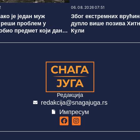
2
06. 08. 2026 07:51
ако је један муж
Због екстремних врућин
 реши проблем у
дупло више позива Хитн
обио предмет који данас
Кули
о не примећује?
Редакција
redakcija@snagajuga.rs
Импресум