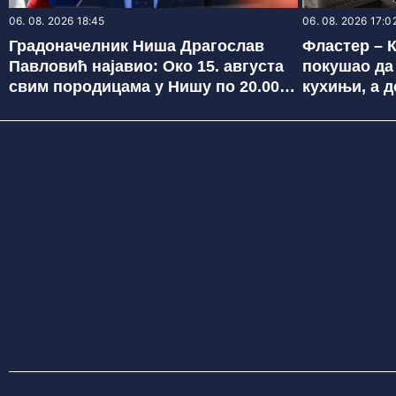
06. 08. 2026 18:45
06. 08. 2026 17:0
Градоначелник Ниша Драгослав
Фластер – К
Павловић најавио: Око 15. августа
покушао да
свим породицама у Нишу по 20.000
кухињи, а д
динара за школарце
готово ник