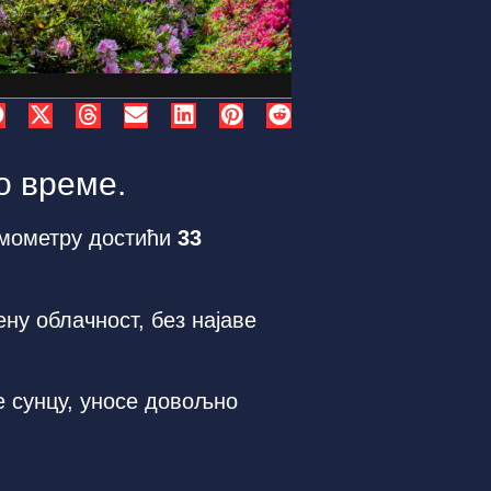
о време.
ермометру достићи
33
ну облачност, без најаве
е сунцу, уносе довољно