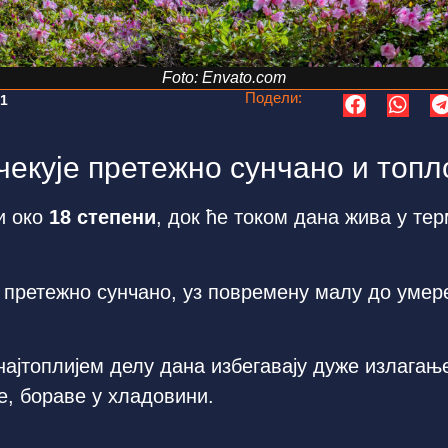
Foto: Envato.com
Подели:
01
чекује претежно сунчано и топл
и око
18 степени
, док ће током дана жива у т
 претежно сунчано, уз повремену малу до умере
 најтоплијем делу дана избегавају дуже излагањ
ће, бораве у хладовини.