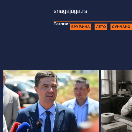
snagajuga.rs
Тагови:
ВРУЋИНА
ЛЕТО
СУНЧАНО