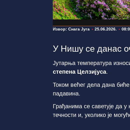
Извор: Снага Југа
25.06.2026.
08:
У Нишу се данас о
Јутарња температура износ
степена Целзијуса
.
Током већег дела дана биће
падавина.
Грађанима се саветује да у
течности и, уколико је могу