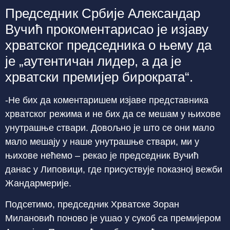
Председник Србије Александар
Вучић прокоментарисао је изјаву
хрватског председника о њему да
је „аутентичан лидер, а да је
хрватски премијер бирократа“.
-Не бих да коментаришем изјаве представника
хрватског режима и не бих да се мешам у њихове
унутрашње ствари. Довољно је што се они мало
мало мешају у наше унутрашње ствари, ми у
њихове нећемо – рекао је председник Вучић
данас у Липовици, где присуствује показној вежби
Жандармерије.
Подсетимо, председник Хрватске Зоран
Милановић поново је ушао у сукоб са премијером