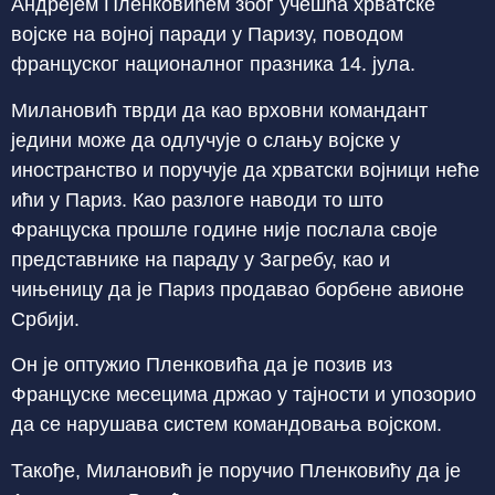
Андрејем Пленковићем због учешћа хрватске
војске на војној паради у Паризу, поводом
француског националног празника 14. јула.
Милановић тврди да као врховни командант
једини може да одлучује о слању војске у
иностранство и поручује да хрватски војници неће
ићи у Париз. Као разлоге наводи то што
Француска прошле године није послала своје
представнике на параду у Загребу, као и
чињеницу да је Париз продавао борбене авионе
Србији.
Он је оптужио Пленковића да је позив из
Француске месецима држао у тајности и упозорио
да се нарушава систем командовања војском.
Такође, Милановић је поручио Пленковићу да је