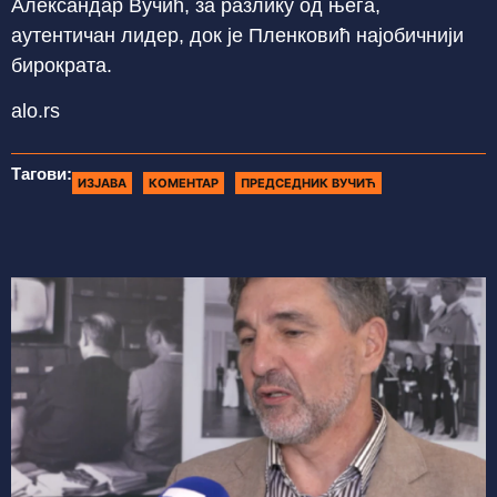
Александар Вучић, за разлику од њега,
аутентичан лидер, док је Пленковић најобичнији
бирократа.
alo.rs
Тагови:
ИЗЈАВА
КОМЕНТАР
ПРЕДСЕДНИК ВУЧИЋ