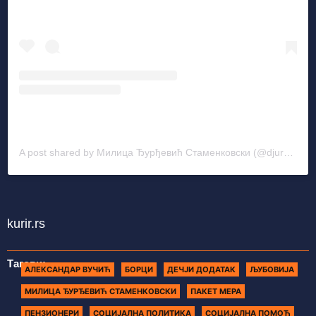
A post shared by Милица Ђурђевић Стаменковски (@djurdjevicmilica)
kurir.rs
Тагови:
АЛЕКСАНДАР ВУЧИЋ
БОРЦИ
ДЕЧЈИ ДОДАТАК
ЉУБОВИЈА
МИЛИЦА ЂУРЂЕВИЋ СТАМЕНКОВСКИ
ПАКЕТ МЕРА
ПЕНЗИОНЕРИ
СОЦИЈАЛНА ПОЛИТИКА
СОЦИЈАЛНА ПОМОЋ