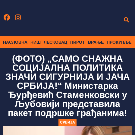
НАСЛОВНА
НИШ
ЛЕСКОВАЦ
ПИРОТ
ВРАЊЕ
ПРОКУПЉЕ
(ФОТО) „САМО СНАЖНА
СОЦИЈАЛНА ПОЛИТИКА
ЗНАЧИ СИГУРНИЈА И ЈАЧА
СРБИЈА!“ Министарка
Ђурђевић Стаменковски у
Љубовији представила
пакет подршке грађанима!
СРБИЈА