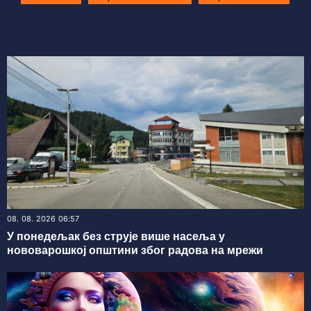
08. 08. 2026 06:57
У понедељак без струје више насеља у
нововарошкој општини због радова на мрежи