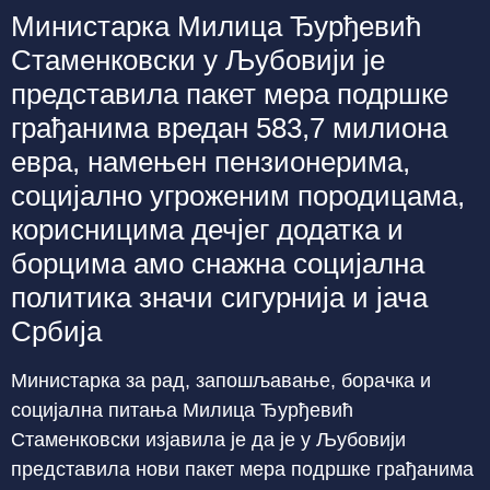
Министарка Милица Ђурђевић
Стаменковски у Љубовији је
представила пакет мера подршке
грађанима вредан 583,7 милиона
евра, намењен пензионерима,
социјално угроженим породицама,
корисницима дечјег додатка и
борцима амо снажна социјална
политика значи сигурнија и јача
Србија
Министарка за рад, запошљавање, борачка и
социјална питања Милица Ђурђевић
Стаменковски изјавила је да је у Љубовији
представила нови пакет мера подршке грађанима