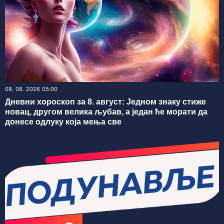
08. 08. 2026 05:00
Дневни хороскоп за 8. август: Једном знаку стиже
новац, другом велика љубав, а један ће морати да
донесе одлуку која мења све