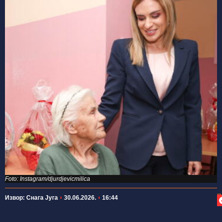
Foto: Instagram/djurdjevicmilica
П
Извор: Снага Југа
30.06.2026.
16:44