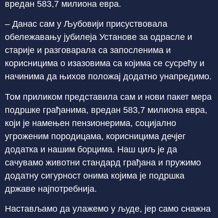
вредан 583,7 милиона евра.
– Данас сам у Љубовији присуствовала
обележавању јубилеја Установе за одрасле и
старије и разговарала са запосленима и
корисницима о изазовима са којима се сусрећу и
начинима да њихов положај додатно унапредимо.
Том приликом представила сам и нови пакет мера
подршке грађанима, вредан 583,7 милиона евра,
који је намењен пензионерима, социјално
угроженим породицама, корисницима дечјег
додатка и нашим борцима. Наш циљ је да
сачувамо животни стандард грађана и пружимо
додатну сигурност онима којима је подршка
државе најпотребнија.
Настављамо да улажемо у људе, јер само снажна