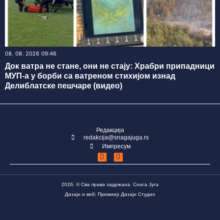
08. 08. 2026 09:46
Док ватра не стане, они не стају: Храбри припадници
МУП-а у борби са ватреном стихијом изнад
Делиблатске пешчаре (видео)
Редакција
redakcija@snagajuga.rs
Импресум
2026. © Сва права задржана. Снага Југа
Дизајн и веб: Премиер Дизајн Студио