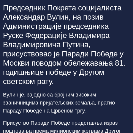
Председник Покрета социјалиста
Александар Вулин, на позив
Администрације председника
Руске Федерације Владимира
Владимировича Путина,
присуствовао је Паради Победе у
Москви поводом обележавања 81.
годишњице победе у Другом
светском рату.
Вулин је, заједно са бројним високим
званичницима пријатељских земаља, пратио
Параду Победе на Црвеном тргу.
Присуство Паради Победе представља израз
поштовања према милионским жртвама Другог