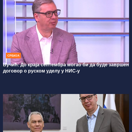
СРБИЈА
Вучић: До краја септембра могао би да буде завршен
договор о руском уделу у НИС-у