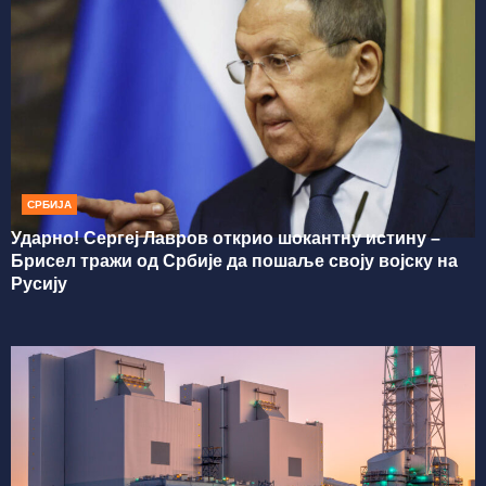
СРБИЈА
Ударно! Сергеј Лавров открио шокантну истину –
Брисел тражи од Србије да пошаље своју војску на
Русију