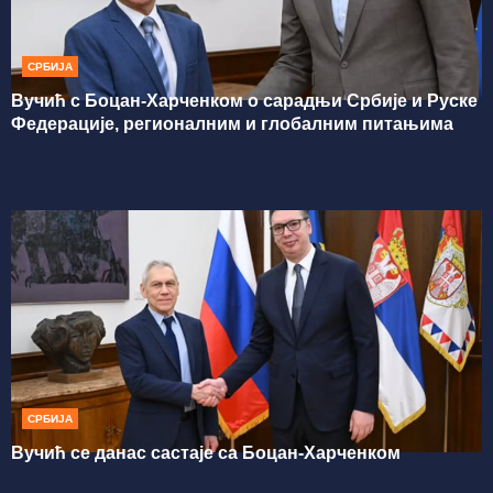
СРБИЈА
Вучић с Боцан-Харченком о сарадњи Србије и Руске
Федерације, регионалним и глобалним питањима
СРБИЈА
Вучић се данас састаје са Боцан-Харченком