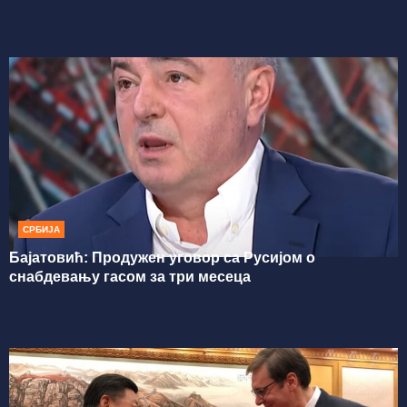
СРБИЈА
Бајатовић: Продужен уговор са Русијом о
снабдевању гасом за три месеца