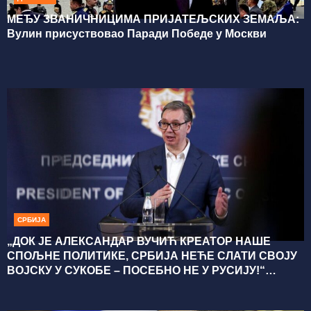
МЕЂУ ЗВАНИЧНИЦИМА ПРИЈАТЕЉСКИХ ЗЕМАЉА:
Вулин присуствовао Паради Победе у Москви
СРБИЈА
„ДОК ЈЕ АЛЕКСАНДАР ВУЧИЋ КРЕАТОР НАШЕ
СПОЉНЕ ПОЛИТИКЕ, СРБИЈА НЕЋЕ СЛАТИ СВОЈУ
ВОЈСКУ У СУКОБЕ – ПОСЕБНО НЕ У РУСИЈУ!“
Петровић: „Србија остаје ван сукоба“