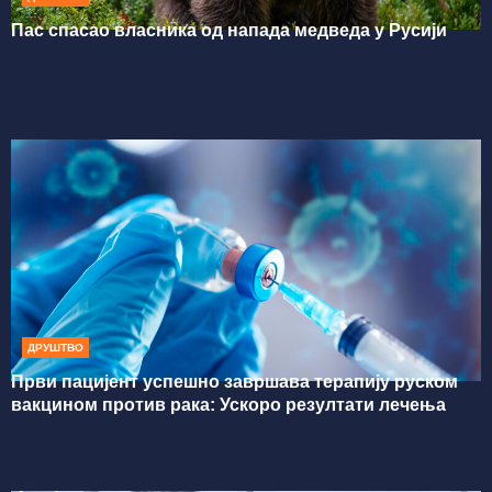
Пас спасао власника од напада медведа у Русији
ДРУШТВО
Први пацијент успешно завршава терапију руском
вакцином против рака: Ускоро резултати лечења