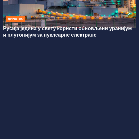
ДРУШТВО
Русија једина у свету користи обновљени уранијум
и плутонијум за нуклеарне електране
Редакција
redakcija@snagajuga.rs
Импресум