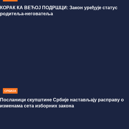
КОРАК КА ВЕЋОЈ ПОДРШЦИ: Закон уређује статус
родитеља-неговатеља
СРБИЈА
Посланици скупштине Србије настављају расправу о
изменама сета изборних закона