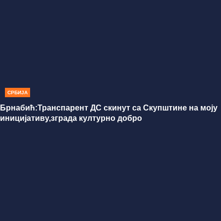
СРБИЈА
Брнабић:Транспарент ДС скинут са Скупштине на моју
иницијативу,зграда културно добро