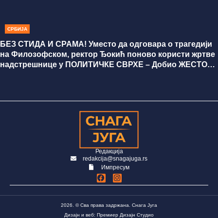
СРБИЈА
БЕЗ СТИДА И СРАМА! Уместо да одговара о трагедији
на Филозофском, ректор Ђокић поново користи жртве
надстрешнице у ПОЛИТИЧКЕ СВРХЕ – Добио ЖЕСТОК
ОДГОВОР
Редакција
redakcija@snagajuga.rs
Импресум
2026. © Сва права задржана. Снага Југа
Дизајн и веб: Премиер Дизајн Студио