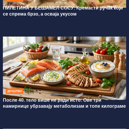
ПИЛЕТИНА У БЕШАМЕЛ СОСУ: Кремасти ручак који
се спрема брзо, а осваја укусом
ДРУШТВО
После 40. тело више не ради исто: Ове три
намирнице убрзавају метаболизам и топе килограме