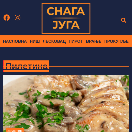
НАСЛОВНА
НИШ
ЛЕСКОВАЦ
ПИРОТ
ВРАЊЕ
ПРОКУПЉЕ
Пилетина
ДРУШТВО