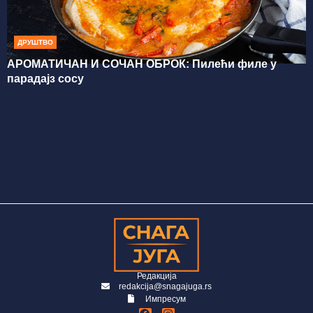
ДРУШТВО
АРОМАТИЧАН И СОЧАН ОБРОК: Пилећи филе у
парадајз сосу
Редакција
redakcija@snagajuga.rs
Импресум