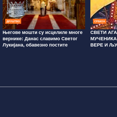
ДРУШТВО
СРБИЈА
Његове мошти су исцелиле многе
СВЕТИ АГ
вернике: Данас славимо Светог
МУЧЕНИКА
Лукијана, обавезно постите
ВЕРЕ И ЉУ
ПРОЛАЗИ