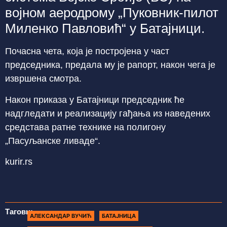
војном аеродрому „Пуковник-пилот
Миленко Павловић“ у Батајници.
Почасна чета, која је постројена у част
председника, предала му је рапорт, након чега је
извршена смотра.
Након приказа у Батајници председник ће
надгледати и реализацију гађања из наведених
средстава ратне технике на полигону
„Пасуљанске ливаде“.
kurir.rs
Тагови:
АЛЕКСАНДАР ВУЧИЋ
БАТАЈНИЦА