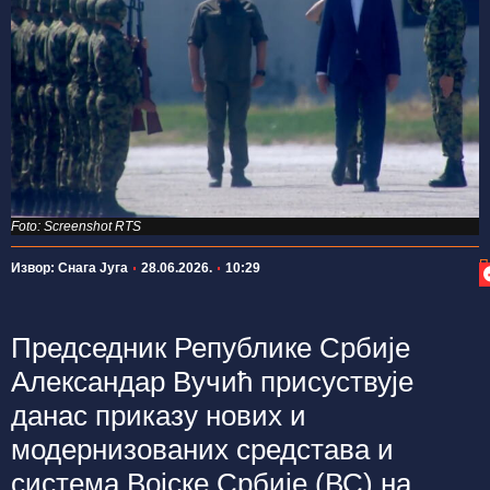
Foto: Screenshot RTS
П
Извор: Снага Југа
28.06.2026.
10:29
Председник Републике Србије
Александар Вучић присуствује
данас приказу нових и
модернизованих средстава и
система Војске Србије (ВС) на