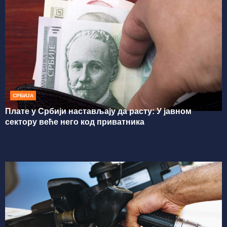
СРБИЈА
Плате у Србији настављају да расту: У јавном
сектору веће него код приватника