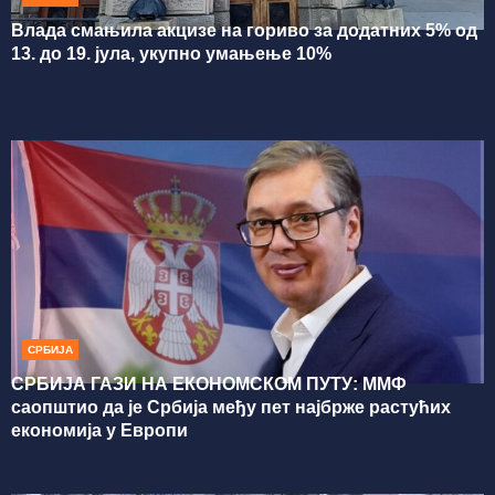
Влада смањила акцизе на гориво за додатних 5% од
13. до 19. јула, укупно умањење 10%
СРБИЈА
СРБИЈА ГАЗИ НА ЕКОНОМСКОМ ПУТУ: ММФ
саопштио да је Србија међу пет најбрже растућих
економија у Европи