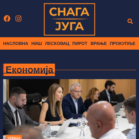
НАСЛОВНА
НИШ
ЛЕСКОВАЦ
ПИРОТ
ВРАЊЕ
ПРОКУПЉЕ
Економија
СРБИЈА