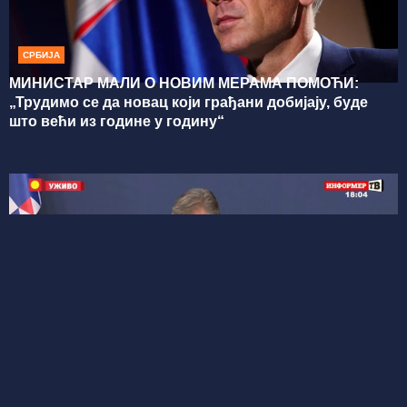
СРБИЈА
МИНИСТАР МАЛИ О НОВИМ МЕРАМА ПОМОЋИ:
„Трудимо се да новац који грађани добијају, буде
што већи из године у годину“
СРБИЈА
(УЖИВО) ПОБОЉШАЊЕ ЖИВОТНОГ СТАНДАРДА
ГРАЂАНА: Вучић представља пакет нових мера