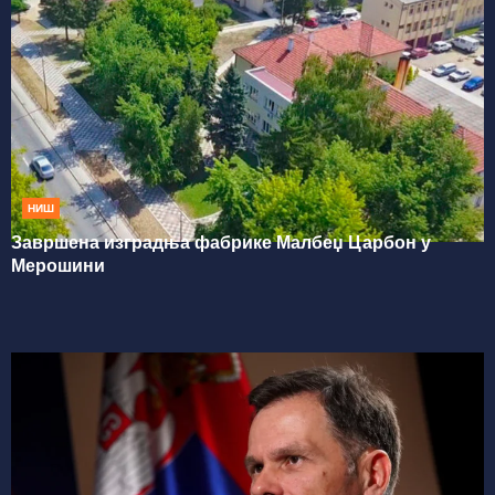
НИШ
Завршена изградња фабрике Малбеџ Царбон у
Мерошини