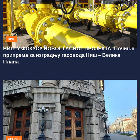
НИШ
НИШ У ФОКУСУ НОВОГ ГАСНОГ ПРОЈЕКТА: Почиње
припрема за изградњу гасовода Ниш – Велика
Плана
СРБИЈА