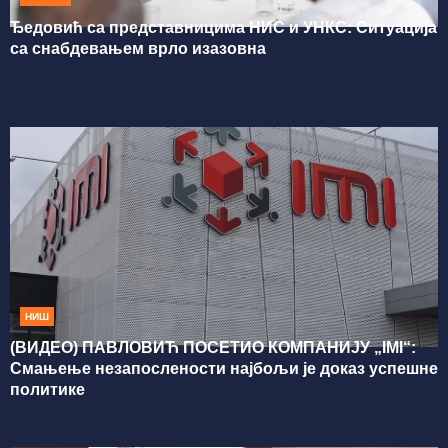
Ђедовић са представницима НИС и УНКС: Ситуација
са снабдевањем врло изазовна
НИШ
(ВИДЕО) ПАВЛОВИЋ ПОСЕТИО КОМПАНИЈУ „IMI“:
Смањење незапослености најбољи је доказ успешне
политике