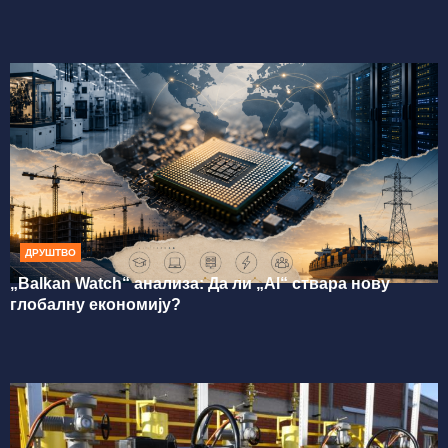
ДРУШТВО
„Balkan Watch“ анализа: Да ли „AI“ ствара нову
глобалну економију?