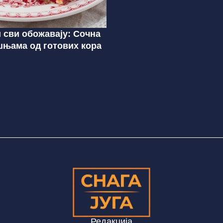
и сви обожавају: Сочна
шњама од готових кора
Редакција