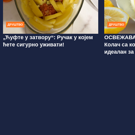
ДРУШТВО
ДРУШТВО
„Ћуфте у затвору“: Ручак у којем
ОСВЕЖАВА
ћете сигурно уживати!
Колач са к
идеалан за