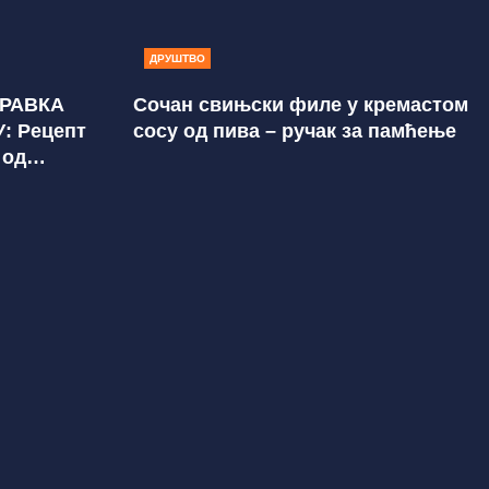
ДРУШТВО
ТРАВКА
Сочан свињски филе у кремастом
: Рецепт
сосу од пива – ручак за памћење
 од
м додацима