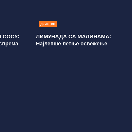
ДРУШТВО
 СОСУ:
ЛИМУНАДА СА МАЛИНАМА:
 спрема
Најлепше летње освежење