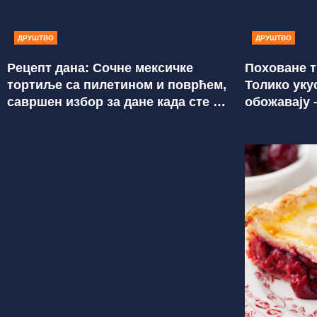
ДРУШТВО
ДРУШТВО
Рецепт дана: Сочне мексичке
Поховане т
тортиље са пилетином и поврћем,
Толико уку
савршен избор за дане када сте у
обожавају 
журби