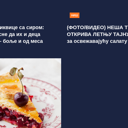
НИШ
иквице са сиром:
(ФОТО/ВИДЕО) НЕША 
сне да их и деца
ОТКРИВА ЛЕТЊУ ТАЈНУ
– боље и од меса
за освежавајућу салату
краставца са необични