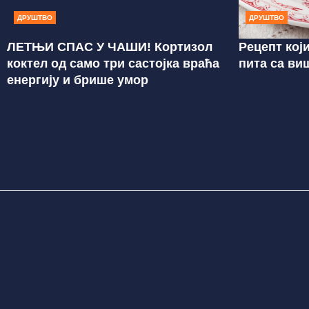
ДРУШТВО
ДРУШТВО
ЛЕТЊИ СПАС У ЧАШИ! Кортизол
Рецепт кој
коктел од само три састојка враћа
пита са ви
енергију и брише умор